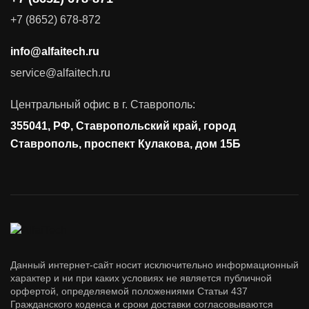
Поставка продуктов для резервного копирования данных
+7 (8652) 678-872
Аудит и консалтинг
info@alfaitech.ru
Соответствие требованиям и стандартам
service@alfaitech.ru
Антивирусная защита
Контроль действий пользователей
Центральный офис в г. Ставрополь:
Управление доступом
355041, РФ, Ставропольский край, город
Сетевая безопасность
Ставрополь, проспект Кулакова, дом 15Б
Данный интернет-сайт носит исключительно информационный
характер и ни при каких условиях не является публичной
орфертой, определяемой положениями Статьи 437
Гражданского коденса и сроки доставки согласовываются