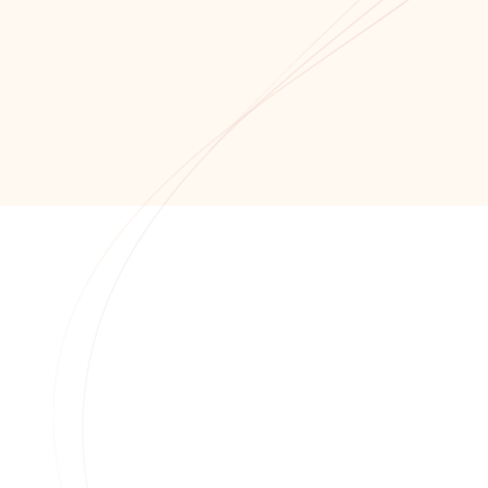
Обратный звонок
+7 (8652) 678-871
+7 (8652) 678-872
info@alfaitech.ru
355041, РФ, Ставропольский край, город
Ставрополь, проспект Кулакова, дом 15Б