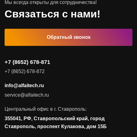
Мы всегда открыты для сотрудничества!
Программное обеспечение
Связаться с нами!
Автоматизированные рабочие места
Обратный звонок
Комплексные услуги
Видеоконференцсвязь
+7 (8652) 678-871
Поставка продуктов для резервного копирования данных
+7 (8652) 678-872
Аудит и консалтинг
info@alfaitech.ru
Соответствие требованиям и стандартам
service@alfaitech.ru
Антивирусная защита
Контроль действий пользователей
Центральный офис в г. Ставрополь:
Управление доступом
355041, РФ, Ставропольский край, город
Сетевая безопасность
Ставрополь, проспект Кулакова, дом 15Б