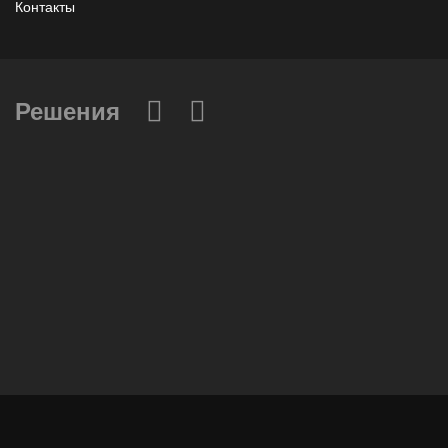
Контакты
Решения
Вычислительные массивы
Инфраструктурное ПО
Системы хранения данных
Инфраструктура серверных помещений