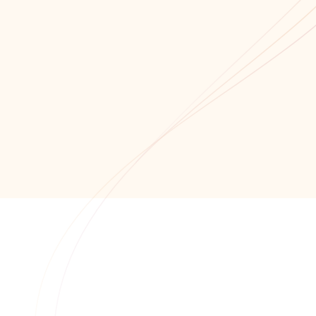
Мы всегда открыты для сотрудничества!
Связаться с нами!
Обратный звонок
+7 (8652) 678-871
+7 (8652) 678-872
info@alfaitech.ru
355041, РФ, Ставропольский край, город
Ставрополь, проспект Кулакова, дом 15Б