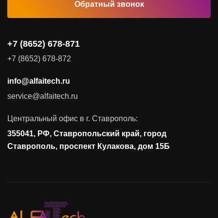
Обратный звонок
Комплексные услуги
Видеоконференцсвязь
+7 (8652) 678-871
Поставка продуктов для резервного копирования данных
+7 (8652) 678-872
Аудит и консалтинг
info@alfaitech.ru
Соответствие требованиям и стандартам
service@alfaitech.ru
Антивирусная защита
Контроль действий пользователей
Центральный офис в г. Ставрополь:
Управление доступом
355041, РФ, Ставропольский край, город
Сетевая безопасность
Ставрополь, проспект Кулакова, дом 15Б