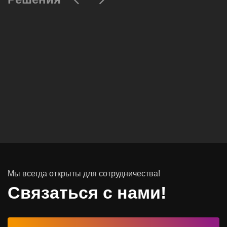
Вычислительные массивы
Инфраструктурное ПО
Системы хранения данных
Инфраструктура серверных помещений
Мы всегда открыты для сотрудничества!
Программное обеспечение
Связаться с нами!
Автоматизированные рабочие места