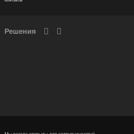
Контакты
Решения
Вычислительные массивы
Инфраструктурное ПО
Системы хранения данных
Инфраструктура серверных помещений