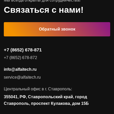
Мы всегда открыты для сотрудничества!
Программное обеспечение
Связаться с нами!
Автоматизированные рабочие места
Обратный звонок
Комплексные услуги
Видеоконференцсвязь
+7 (8652) 678-871
Поставка продуктов для резервного копирования данных
+7 (8652) 678-872
Аудит и консалтинг
info@alfaitech.ru
Соответствие требованиям и стандартам
service@alfaitech.ru
Антивирусная защита
Контроль действий пользователей
Центральный офис в г. Ставрополь:
Управление доступом
355041, РФ, Ставропольский край, город
Сетевая безопасность
Ставрополь, проспект Кулакова, дом 15Б